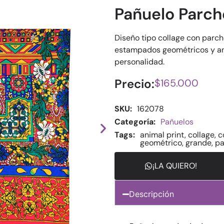
Pañuelo Parch
Diseño tipo collage con parch
estampados geométricos y ani
personalidad.
Precio:
$
165.000
SKU:
162078
Categoría:
Pañuelos
Tags:
animal print
,
collage
,
c
geométrico
,
grande
,
pa
¡LA QUIERO!
Descripción