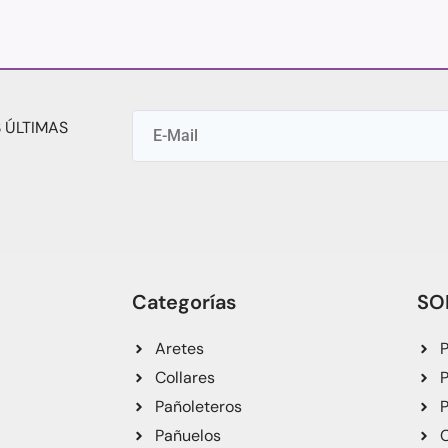
 ÚLTIMAS
Categorías
SO
Aretes
P
Collares
P
Pañoleteros
P
Pañuelos
C