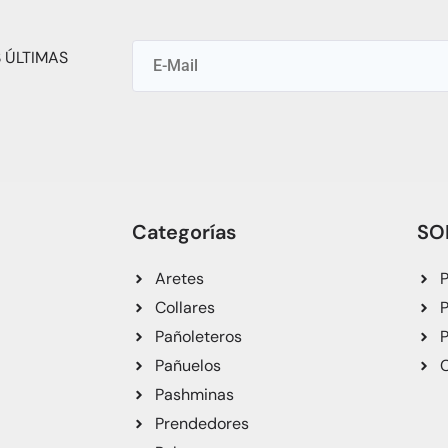
 ÚLTIMAS
Categorías
SO
Aretes
P
Collares
P
Pañoleteros
P
Pañuelos
C
Pashminas
Prendedores