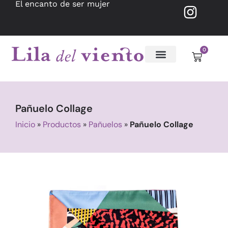
El encanto de ser mujer
0
Pañuelo Collage
Inicio
»
Productos
»
Pañuelos
»
Pañuelo Collage