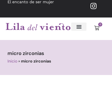
El encanto de ser mujer
0
micro zirconias
Inicio
»
micro zirconias