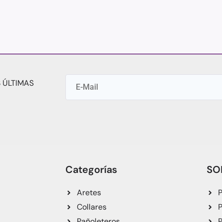
 ÚLTIMAS
Categorías
SO
Aretes
P
Collares
P
Pañoleteros
P