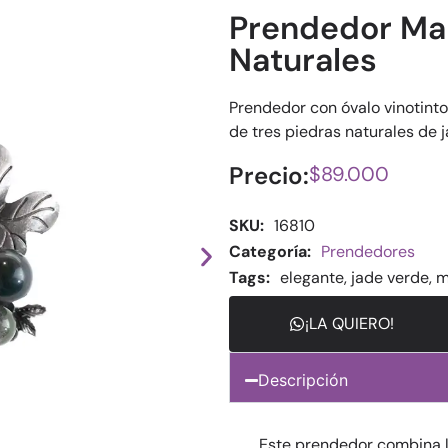
Prendedor Mar
Naturales
Prendedor con óvalo vinotin
de tres piedras naturales de 
Precio:
$
89.000
SKU:
16810
Categoría:
Prendedores
Tags:
elegante
,
jade verde
,
m
¡LA QUIERO!
Descripción
Este prendedor combina la