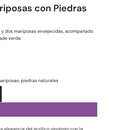
iposas con Piedras
to y dos mariposas envejecidas, acompañado
jade verde.
ariposas
,
piedras naturales
 elegancia del acrílico vinotinto con la