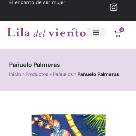
El encanto de ser mujer
0
Pañuelo Palmeras
Inicio
»
Productos
»
Pañuelos
»
Pañuelo Palmeras