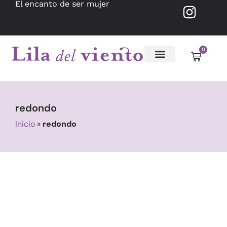
El encanto de ser mujer
0
redondo
Inicio
»
redondo