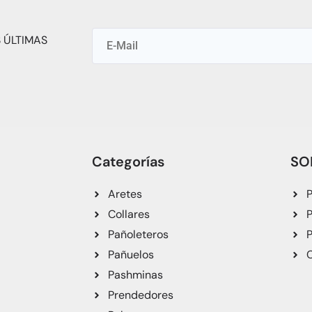
 ÚLTIMAS
Categorías
SO
Aretes
P
Collares
P
Pañoleteros
P
Pañuelos
C
Pashminas
Prendedores