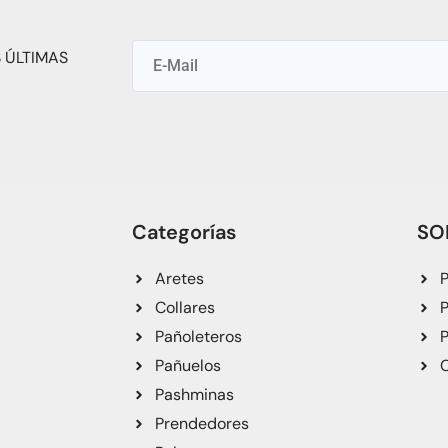
 ÚLTIMAS
Categorías
SO
Aretes
P
Collares
P
Pañoleteros
P
Pañuelos
C
Pashminas
Prendedores