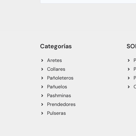
Categorías
SO
Aretes
P
Collares
P
Pañoleteros
P
Pañuelos
C
Pashminas
Prendedores
Pulseras